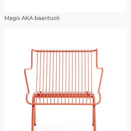
Magis AKA baarituoli