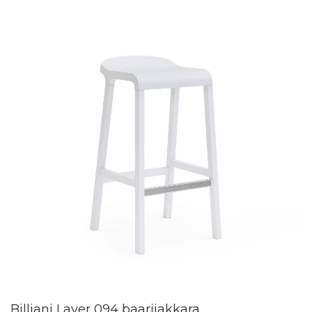
Billiani Layer 094 baarijakkara