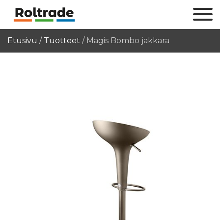
Etusivu
/
Tuotteet
/
Magis Bombo jakkara