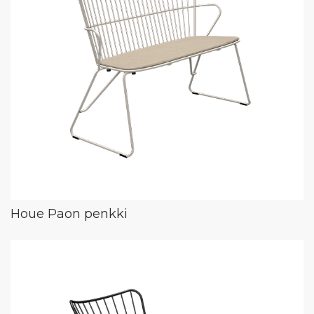
Houe Paon penkki