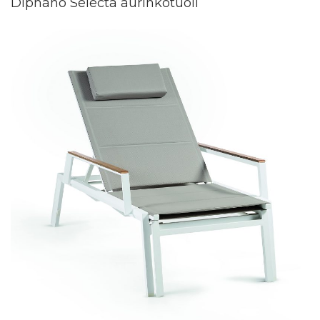
Diphano Selecta aurinkotuoli