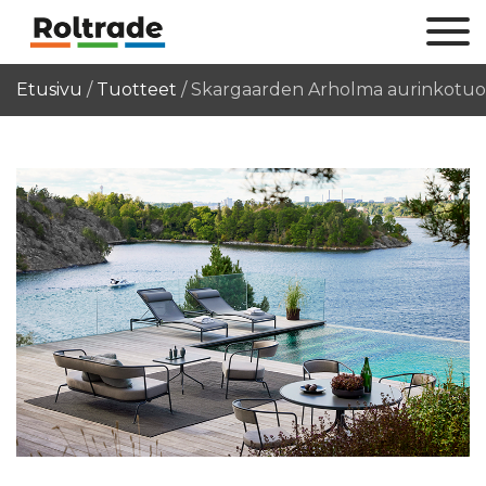
Etusivu
/
Tuotteet
/
Skargaarden Arholma aurinkotuol