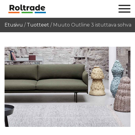
Etusivu
/
Tuotteet
/
Muuto Outline 3 istuttava sohva