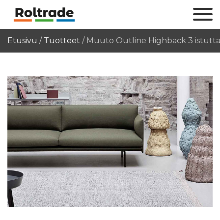
Etusivu
/
Tuotteet
/
Muuto Outline Highback 3 istutt