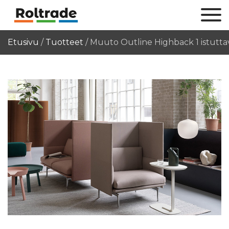
Etusivu
/
Tuotteet
/
Muuto Outline Highback 1 istutta