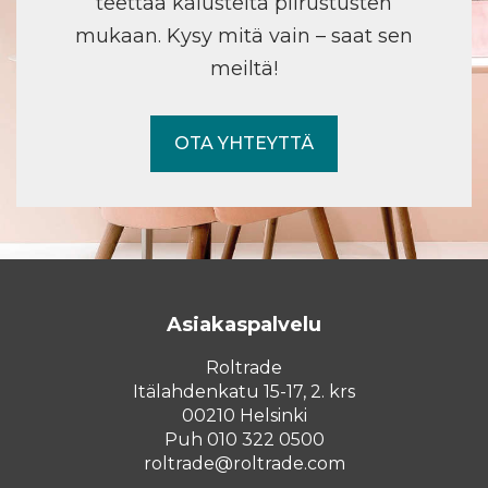
teettää kalusteita piirustusten
mukaan. Kysy mitä vain – saat sen
meiltä!
OTA YHTEYTTÄ
Asiakaspalvelu
Roltrade
Itälahdenkatu 15-17, 2. krs
00210 Helsinki
Puh 010 322 0500
roltrade@roltrade.com