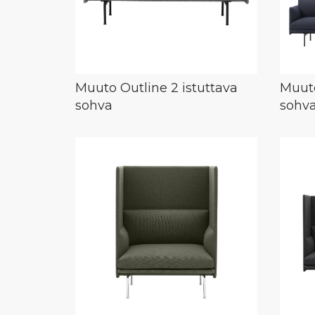
Muuto Outline 2 istuttava
Muuto
sohva
sohv