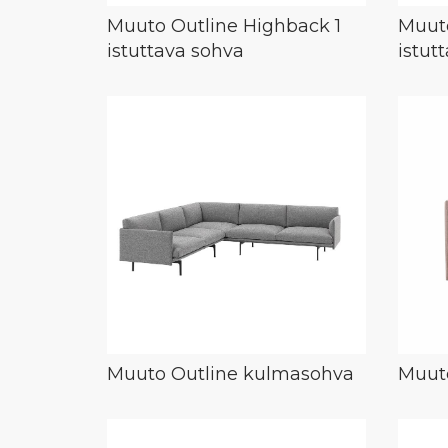
Muuto Outline Highback 1
Muuto
istuttava sohva
istut
Muuto Outline kulmasohva
Muuto