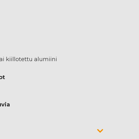
i kiillotettu alumiini
ot
uvia