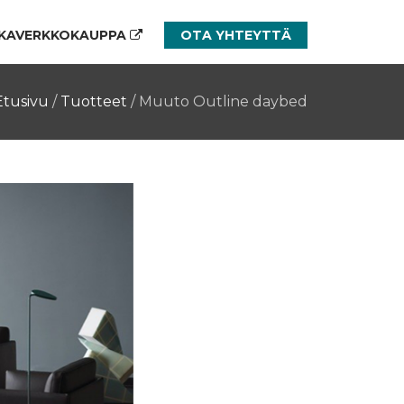
KAVERKKOKAUPPA
OTA YHTEYTTÄ
Etusivu
/
Tuotteet
/
Muuto Outline daybed