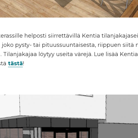
assille helposti siirrettävillä Kentia tilanjakajasei
joko pysty- tai pituussuuntaisesta, riippuen siitä 
. Tilanjakajaa löytyy useita värejä. Lue lisää Kenti
stä
tästä
!