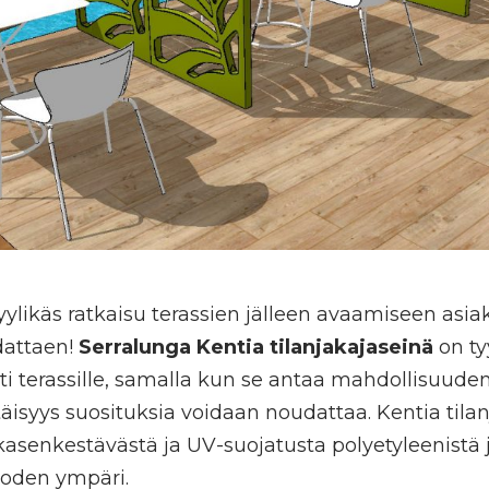
tyylikäs ratkaisu terassien jälleen avaamiseen asi
dattaen!
Serralunga Kentia tilanjakajaseinä
on ty
i terassille, samalla kun se antaa mahdollisuuden 
etäisyys suosituksia voidaan noudattaa. Kentia tila
asenkestävästä ja UV-suojatusta polyetyleenistä 
uoden ympäri.