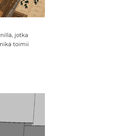
nillä, jotka
mikä toimii
a