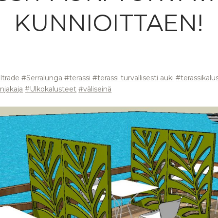
KUNNIOITTAEN!
ltrade
#Serralunga
#terassi
#terassi turvallisesti auki
#terassikalu
anjakaja
#Ulkokalusteet
#väliseinä