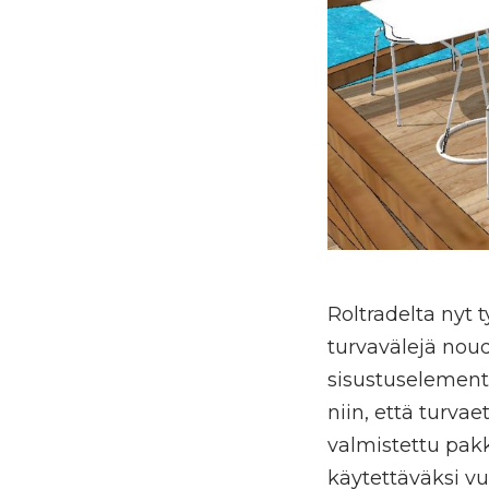
Roltradelta nyt 
turvavälejä nou
sisustuselementt
niin, että turva
valmistettu pakk
käytettäväksi v