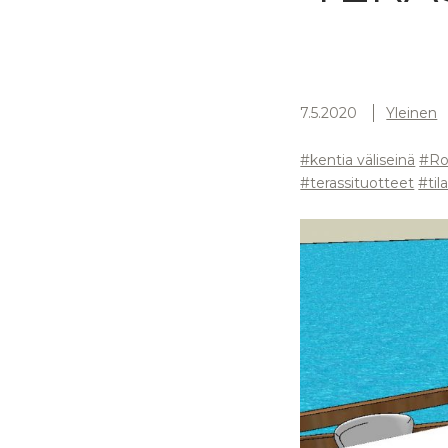
7.5.2020
Yleinen
#kentia väliseinä
#Ro
#terassituotteet
#til