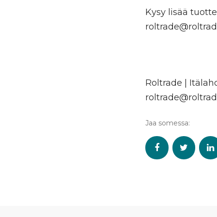
Kysy lisää tuott
roltrade@roltra
Roltrade | Itäla
roltrade@roltra
Jaa somessa: