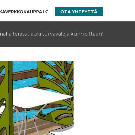
KAVERKKOKAUPPA
OTA YHTEYTTÄ
inällä terassit auki turvavälejä kunnioittaen!