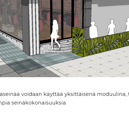
jaseinää voidaan käyttää yksittäisenä moduulina, t
pia seinäkokonaisuuksia.