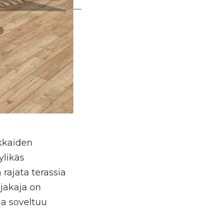
akkaiden
ylikäs
rajata terassia
njakaja on
ja soveltuu