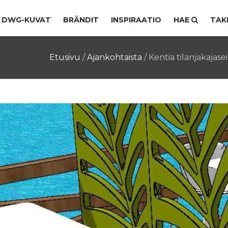
DWG-KUVAT
BRÄNDIT
INSPIRAATIO
HAE
TAK
Etusivu
/
Ajankohtaista
/
Kentia tilanjakajase