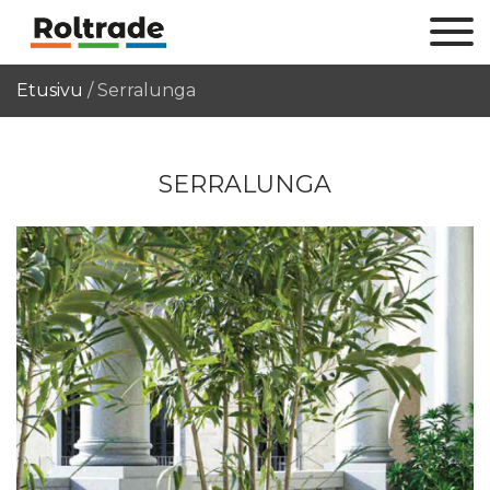
Etusivu
/
Serralunga
SERRALUNGA