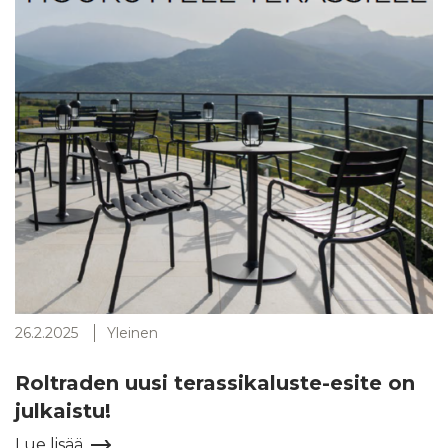
26.2.2025
Yleinen
Roltraden uusi terassikaluste-esite on
julkaistu!
Lue lisää