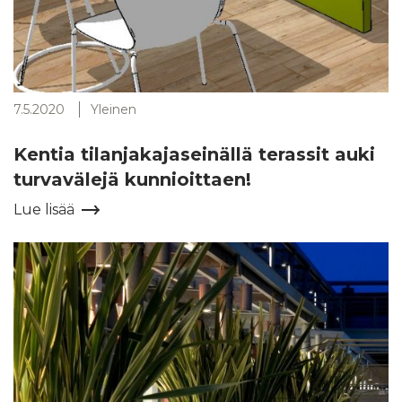
7.5.2020
Yleinen
Kentia tilanjakajaseinällä terassit auki
turvavälejä kunnioittaen!
Lue lisää