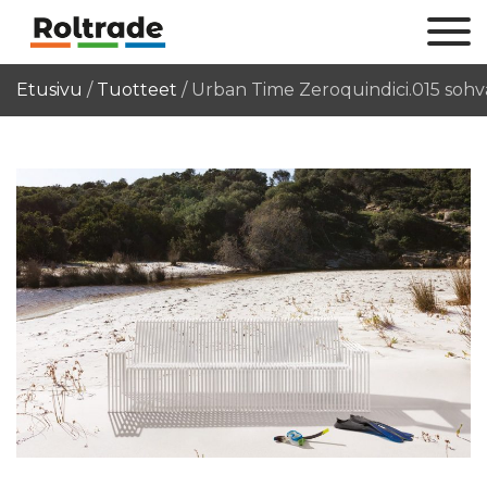
Etusivu
/
Tuotteet
/
Urban Time Zeroquindici.015 soh