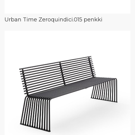
Urban Time Zeroquindici.015 penkki