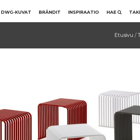
DWG-KUVAT
BRÄNDIT
INSPIRAATIO
HAE
TAK
Etusivu
/