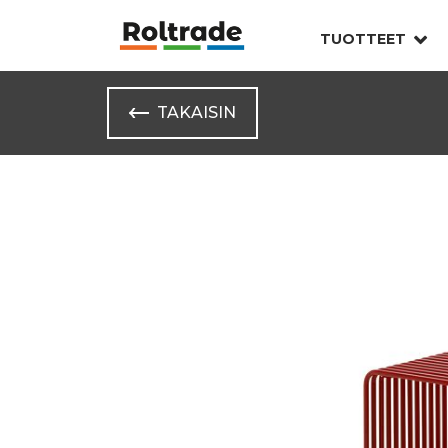
TUOTTEET
TAKAISIN