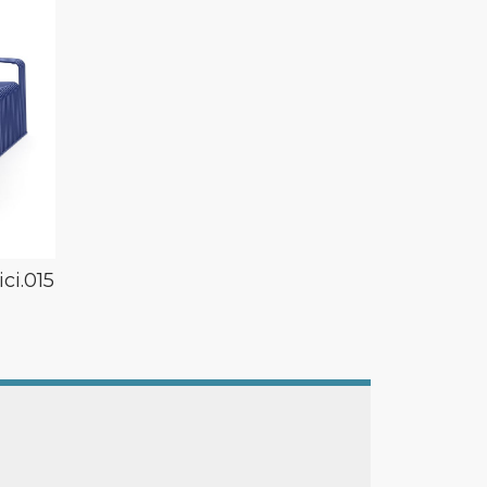
ci.015