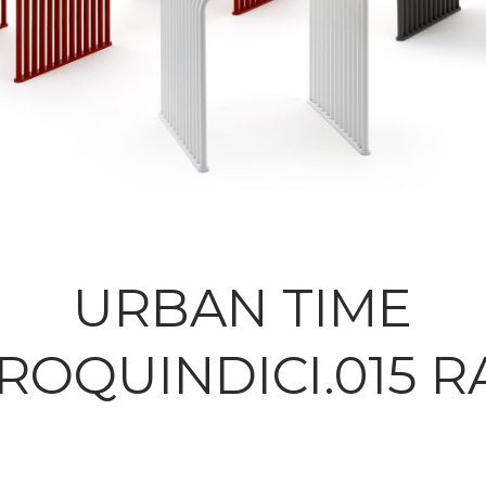
URBAN TIME
ROQUINDICI.015 R