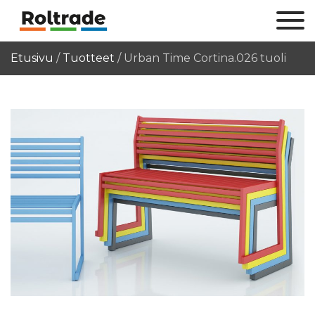
Etusivu
/
Tuotteet
/
Urban Time Cortina.026 tuoli