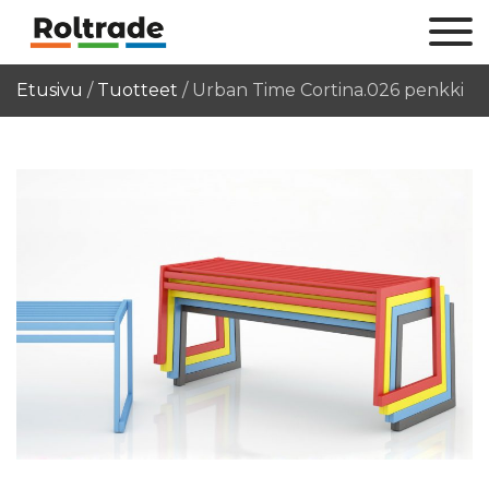
Etusivu
/
Tuotteet
/
Urban Time Cortina.026 penkki