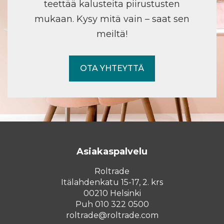
teettää kalusteita piirustusten
mukaan. Kysy mitä vain – saat sen
meiltä!
OTA YHTEYTTÄ
Asiakaspalvelu
Roltrade
Itälahdenkatu 15-17, 2. krs
00210 Helsinki
Puh 010 322 0500
roltrade@roltrade.com