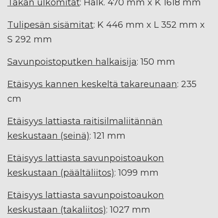
Takan ulkomitat
: Halk. 470 mm x K 1618 mm
Tulipesän sisämitat
: K 446 mm x L 352 mm x
S 292 mm
Savunpoistoputken halkaisija
: 150 mm
Etäisyys kannen keskeltä takareunaan
: 235
cm
Etäisyys lattiasta raitisilmaliitännän
keskustaan (seinä)
: 121 mm
Etäisyys lattiasta savunpoistoaukon
keskustaan (päältäliitos)
: 1099 mm
Etäisyys lattiasta savunpoistoaukon
keskustaan (takaliitos)
: 1027 mm