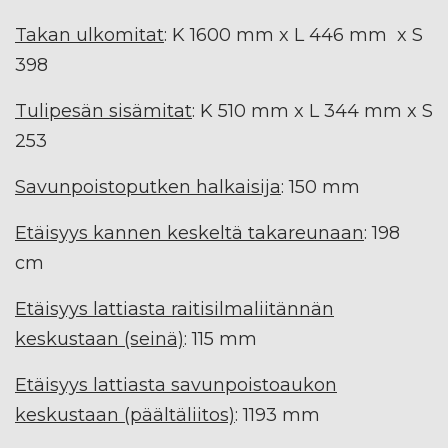
Takan ulkomitat
: K 1600 mm x L 446 mm x S
398
Tulipesän sisämitat
: K 510 mm x L 344 mm x S
253
Savunpoistoputken halkaisija
: 150 mm
Etäisyys kannen keskeltä takareunaan
: 198
cm
Etäisyys lattiasta raitisilmaliitännän
keskustaan (seinä)
: 115 mm
Etäisyys lattiasta savunpoistoaukon
keskustaan (päältäliitos)
: 1193 mm