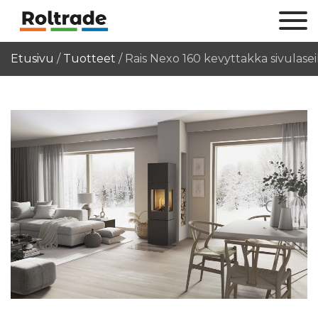
Etusivu
/
Tuotteet
/
Rais Nexo 160 kevyttakka sivulasei