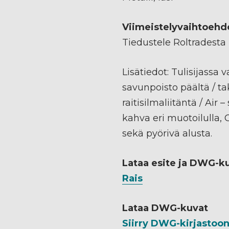
Viimeistelyvaihtoehd
Tiedustele Roltradesta
Lisätiedot: Tulisijassa 
savunpoisto päältä / t
raitisilmaliitäntä / Air 
kahva eri muotoilulla, 
sekä pyörivä alusta.
Lataa esite ja DWG-k
Rais
Lataa DWG-kuvat
Siirry DWG-kirjastoo