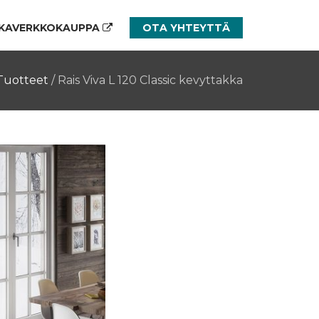
KAVERKKOKAUPPA
OTA YHTEYTTÄ
Tuotteet
/
Rais Viva L 120 Classic kevyttakka