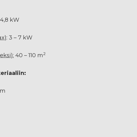
: 4,8 kW
ax)
: 3 – 7 kW
2
ksi):
40 – 110 m
riaaliin:
mm