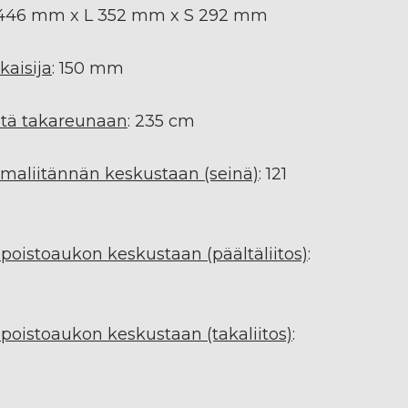
 446 mm x L 352 mm x S 292 mm
aisija
: 150 mm
ltä takareunaan
: 235 cm
silmaliitännän keskustaan (seinä)
: 121
npoistoaukon keskustaan (päältäliitos)
:
npoistoaukon keskustaan (takaliitos)
: