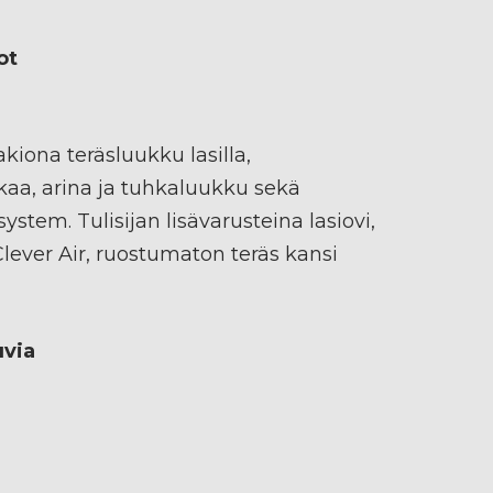
ot
vakiona teräsluukku lasilla,
akaa, arina ja tuhkaluukku sekä
– system. Tulisijan lisävarusteina lasiovi,
Clever Air, ruostumaton teräs kansi
uvia
n