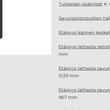
Tulipesän sisämitat
: K
Savunpoistoputken halk
Etäisyys kannen keske
Etäisyys lattiasta raiti
mm
Etäisyys lattiasta savu
1039 mm
Etäisyys lattiasta savu
967 mm