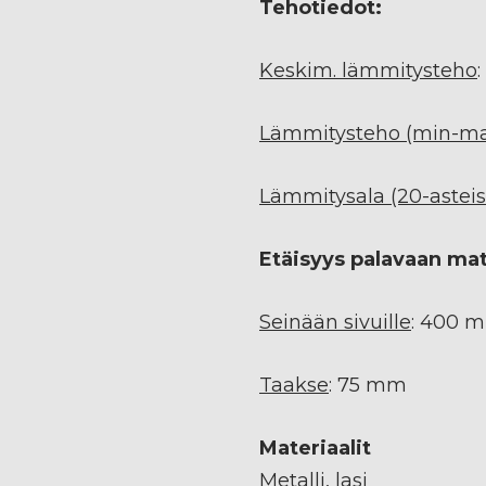
Tehotiedot:
Keskim. lämmitysteho
Lämmitysteho (min-m
Lämmitysala (20-asteise
Etäisyys palavaan mate
Seinään sivuille
: 400 
Taakse
: 75 mm
Materiaalit
Metalli, lasi