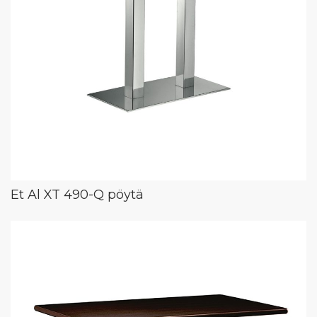
Et Al XT 490-Q pöytä