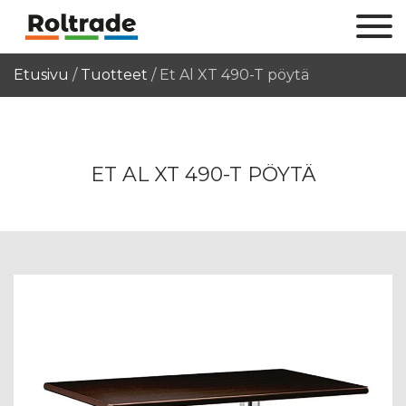
Etusivu
/
Tuotteet
/
Et Al XT 490-T pöytä
ET AL XT 490-T PÖYTÄ