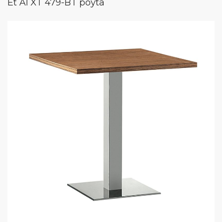
Et Al XT 479-BT pöytä