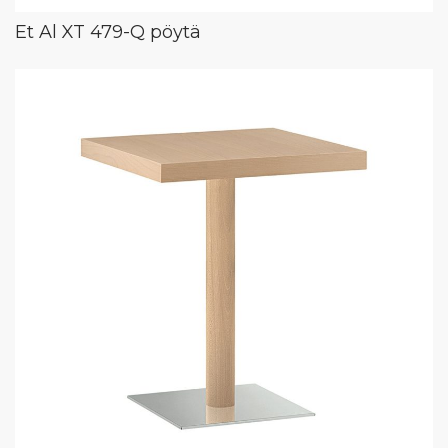
Et Al XT 479-Q pöytä