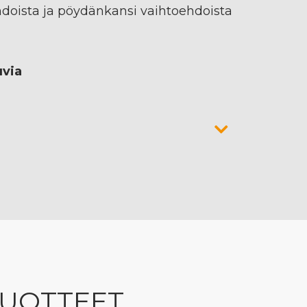
hdoista ja pöydänkansi vaihtoehdoista
uvia
TUOTTEET