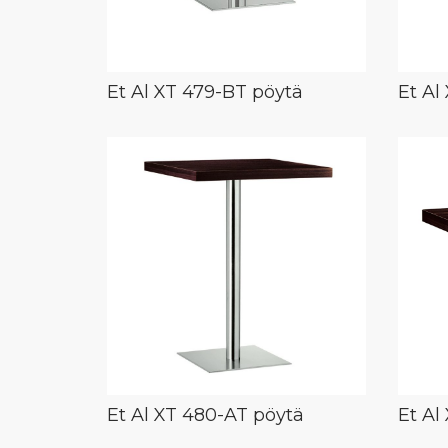
Et Al XT 479-BT pöytä
Et Al
Et Al XT 480-AT pöytä
Et Al