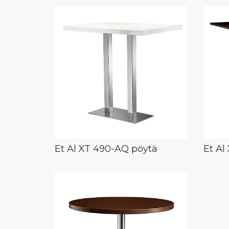
Et Al XT 490-AQ pöytä
Et Al