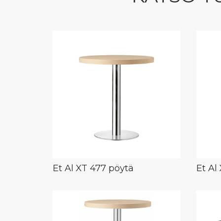
Et Al XT 477 pöytä
Et Al