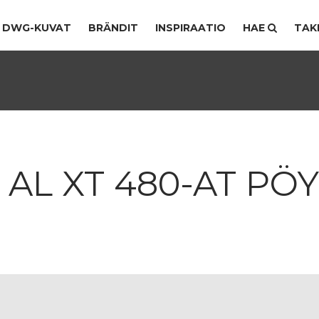
DWG-KUVAT
BRÄNDIT
INSPIRAATIO
HAE
TAK
 AL XT 480-AT PÖ