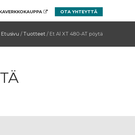
KAVERKKOKAUPPA
OTA YHTEYTTÄ
Etusivu
/
Tuotteet
/
Et Al XT 480-AT pöytä
YTÄ