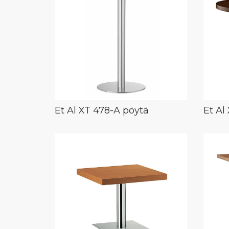
Et Al XT 478-A pöytä
Et Al