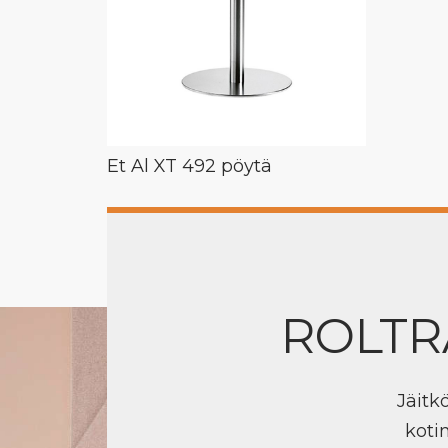
Et Al XT 492 pöytä
ROLTR
Jäitk
koti