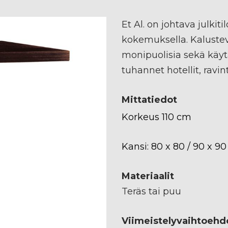
Et Al. on johtava julki
kokemuksella. Kalusteva
monipuolisia sekä käytä
tuhannet hotellit, ravi
Mittatiedot
Korkeus 110 cm
Kansi: 80 x 80 / 90 x 90
Materiaalit
Teräs tai puu
Viimeistelyvaihtoehd