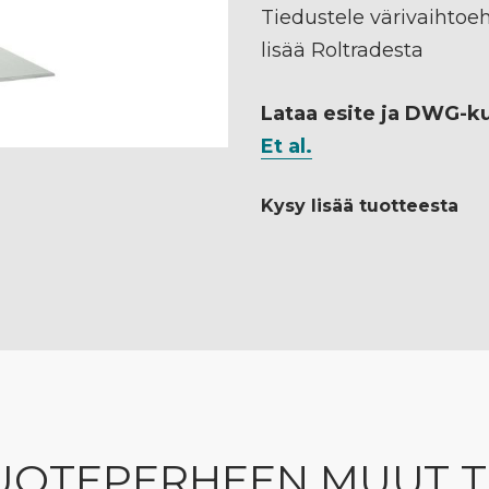
Tiedustele värivaihtoe
lisää Roltradesta
Lataa esite ja DWG-k
Et al.
Kysy lisää tuotteesta
UOTEPERHEEN MUUT 