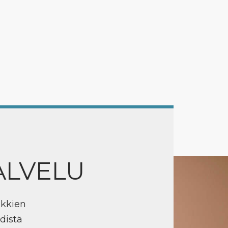
ALVELU
ikkien
distä