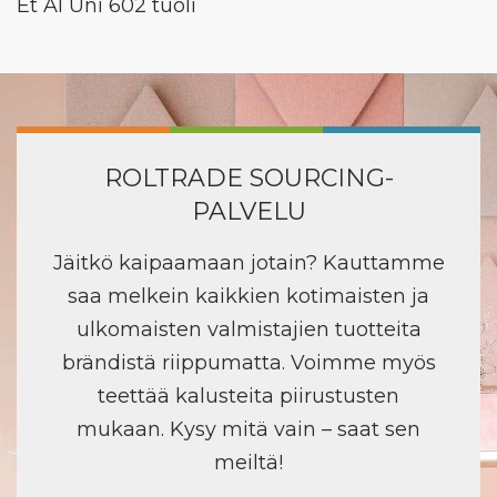
Et Al Uni 602 tuoli
ROLTRADE SOURCING-
PALVELU
Jäitkö kaipaamaan jotain? Kauttamme
saa melkein kaikkien kotimaisten ja
ulkomaisten valmistajien tuotteita
brändistä riippumatta. Voimme myös
teettää kalusteita piirustusten
mukaan. Kysy mitä vain – saat sen
meiltä!