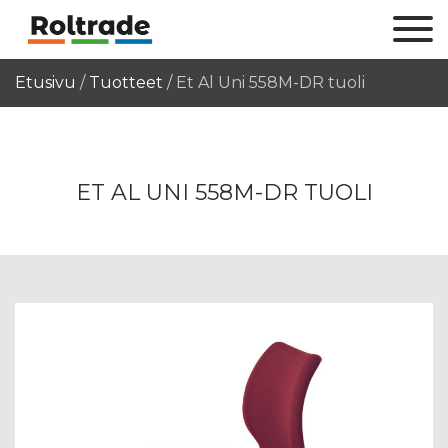
Etusivu
/
Tuotteet
/
Et Al Uni 558M-DR tuoli
ET AL UNI 558M-DR TUOLI