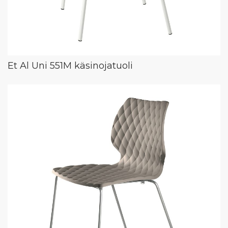
Et Al Uni 551M käsinojatuoli