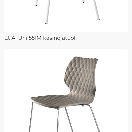
Et Al Uni 551M käsinojatuoli