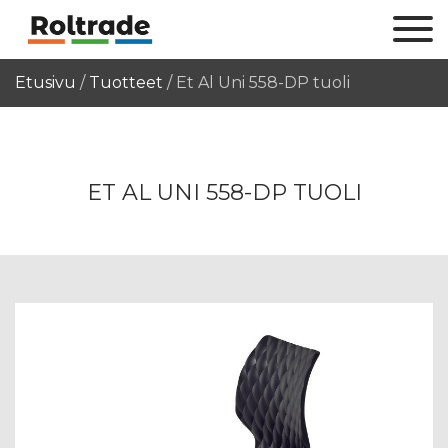
Etusivu
/
Tuotteet
/
Et Al Uni 558-DP tuoli
ET AL UNI 558-DP TUOLI