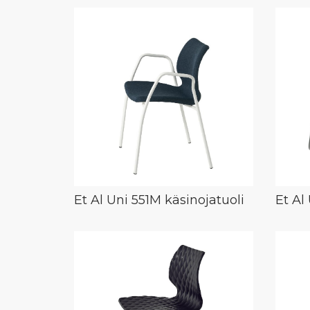
Et Al Uni 551M käsinojatuoli
Et Al 