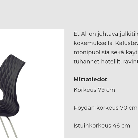
Et Al. on johtava julki
kokemuksella. Kalusteva
monipuolisia sekä käytä
tuhannet hotellit, ravi
Mittatiedot
Korkeus 79 cm
Pöydän korkeus 70 cm
Istuinkorkeus 46 cm