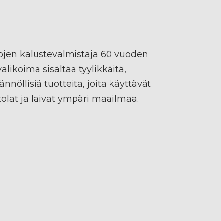
tilojen kalustevalmistaja 60 vuoden
likoima sisältää tyylikkäitä,
nnöllisiä tuotteita, joita käyttävät
ntolat ja laivat ympäri maailmaa.