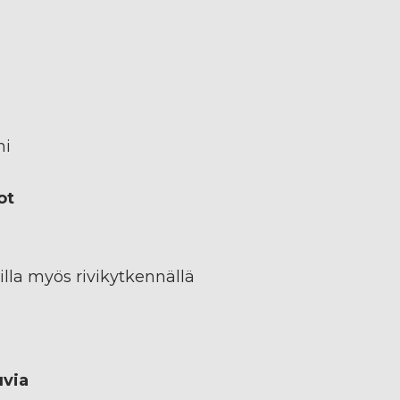
ni
ot
villa myös rivikytkennällä
uvia