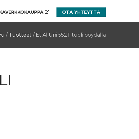
KAVERKKOKAUPPA
OTA YHTEYTTÄ
vu
/
Tuotteet
/
Et Al Uni 552T tuoli pöydällä
LI