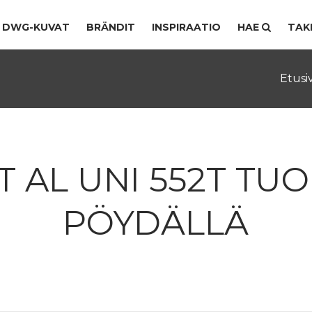
DWG-KUVAT
BRÄNDIT
INSPIRAATIO
HAE
TAK
Etusi
T AL UNI 552T TUO
PÖYDÄLLÄ