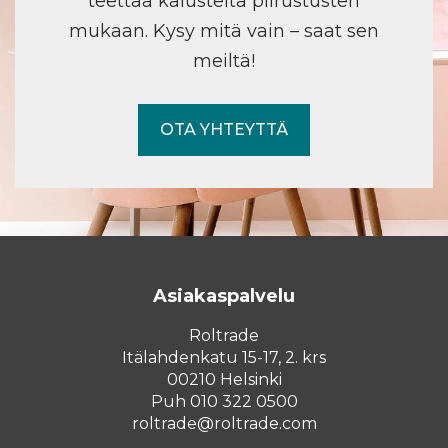
teettää kalusteita piirustusten
mukaan. Kysy mitä vain – saat sen
meiltä!
OTA YHTEYTTÄ
Asiakaspalvelu
Roltrade
Itälahdenkatu 15-17, 2. krs
00210 Helsinki
Puh 010 322 0500
roltrade@roltrade.com