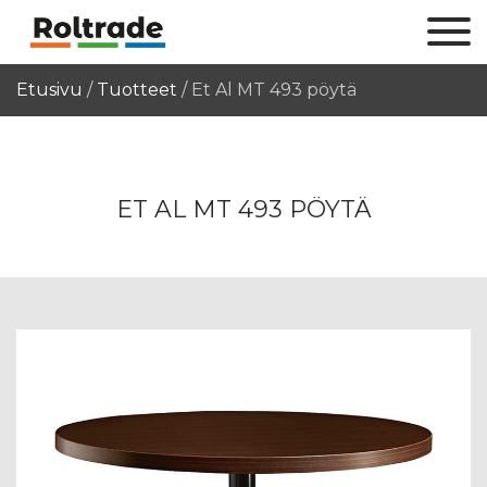
Etusivu
/
Tuotteet
/
Et Al MT 493 pöytä
ET AL MT 493 PÖYTÄ