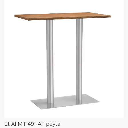
Et Al MT 491-AT pöytä