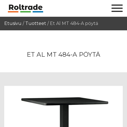
Etusivu
/
Tuotteet
/
Et Al MT 484-A pöytä
ET AL MT 484-A PÖYTÄ