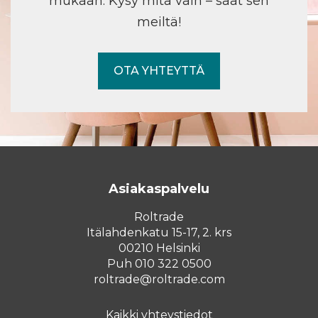
mukaan. Kysy mitä vain – saat sen
meiltä!
OTA YHTEYTTÄ
Asiakaspalvelu
Roltrade
Itälahdenkatu 15-17, 2. krs
00210 Helsinki
Puh 010 322 0500
roltrade@roltrade.com
Kaikki yhteystiedot