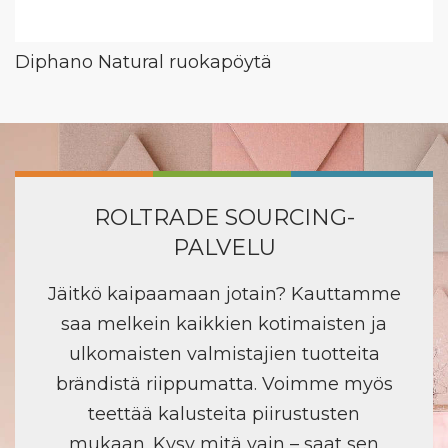
Diphano Natural ruokapöytä
ROLTRADE SOURCING-
PALVELU
Jäitkö kaipaamaan jotain? Kauttamme
saa melkein kaikkien kotimaisten ja
ulkomaisten valmistajien tuotteita
brändistä riippumatta. Voimme myös
teettää kalusteita piirustusten
mukaan. Kysy mitä vain – saat sen