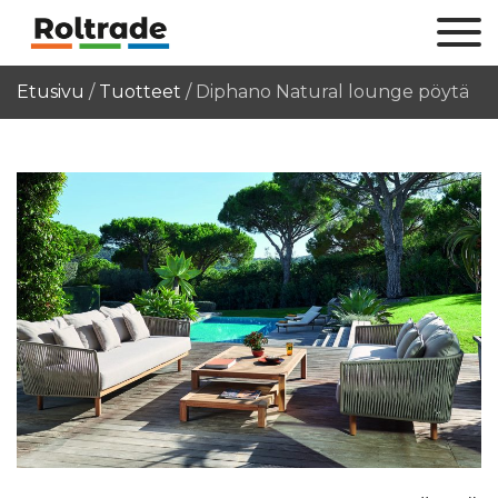
Etusivu
/
Tuotteet
/
Diphano Natural lounge pöytä