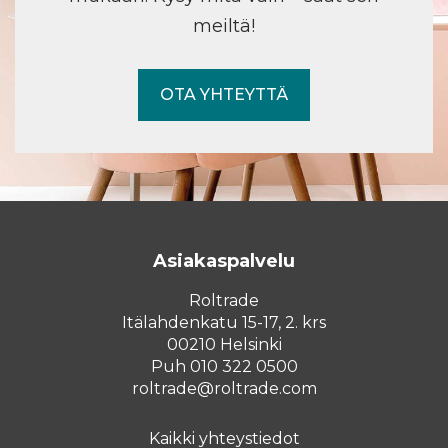
meiltä!
OTA YHTEYTTÄ
Asiakaspalvelu
Roltrade
Itälahdenkatu 15-17, 2. krs
00210 Helsinki
Puh 010 322 0500
roltrade@roltrade.com
Kaikki yhteystiedot