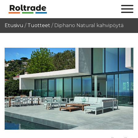
Etusivu
/
Tuotteet
/
Diphano Natural kahvipöytä