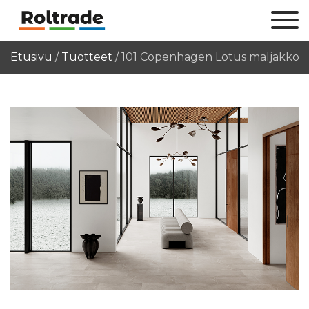
Etusivu
/
Tuotteet
/
101 Copenhagen Lotus maljakko