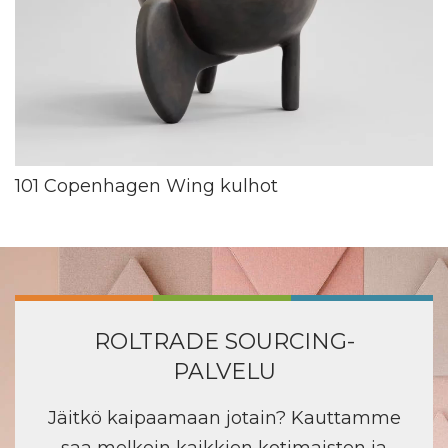
101 Copenhagen Wing kulhot
ROLTRADE SOURCING-
PALVELU
Jäitkö kaipaamaan jotain? Kauttamme
saa melkein kaikkien kotimaisten ja