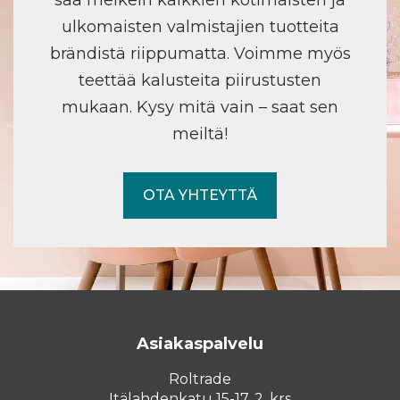
ulkomaisten valmistajien tuotteita
brändistä riippumatta. Voimme myös
teettää kalusteita piirustusten
mukaan. Kysy mitä vain – saat sen
meiltä!
OTA YHTEYTTÄ
Asiakaspalvelu
Roltrade
Itälahdenkatu 15-17, 2. krs