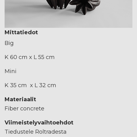
Mittatiedot
Big
K 60 cm x L 55 cm
Mini
K 35 cm x L 32 cm
Materiaalit
Fiber concrete
Viimeistelyvaihtoehdot
Tiedustele Roltradesta