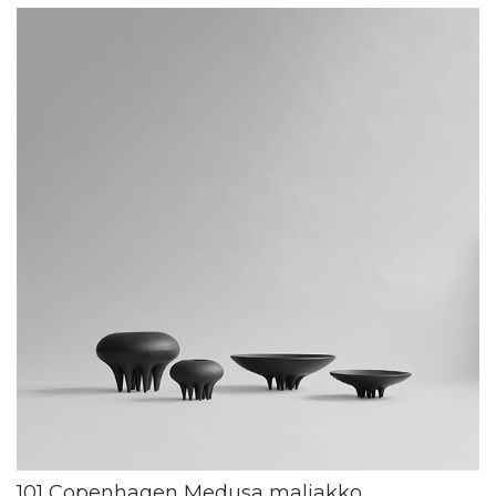
101 Copenhagen Medusa maljakko