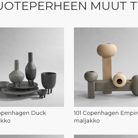
UOTEPERHEEN MUUT 
Copenhagen Duck
101 Copenhagen Empir
akko
maljakko