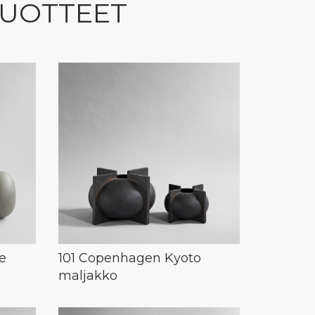
TUOTTEET
e
101 Copenhagen Kyoto
maljakko