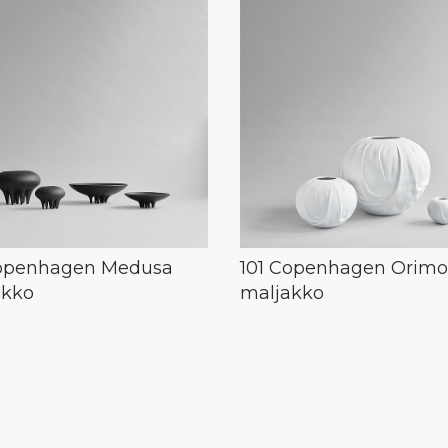
Copenhagen Medusa
101 Copenhagen Orim
akko
maljakko