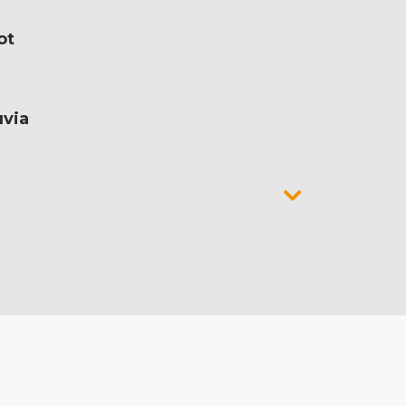
ot
uvia