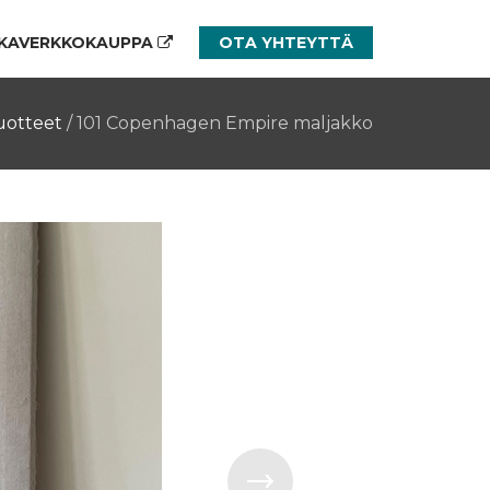
KAVERKKOKAUPPA
OTA YHTEYTTÄ
uotteet
/
101 Copenhagen Empire maljakko