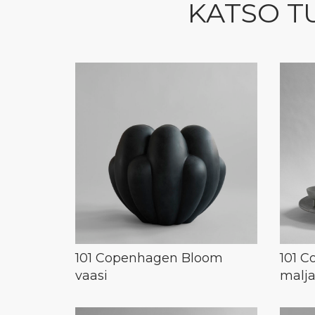
KATSO T
101 Copenhagen Bloom
101 
vaasi
malj