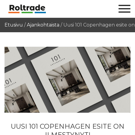
Etusivu
/
Ajankohtaista
/
Uusi 101 Copenhagen esite on 
UUSI 101 COPENHAGEN ESITE ON
ILMESTYNYT!