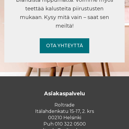
teettää kalusteita piirustusten
mukaan. Kysy mitä vain – saat sen
meiltä!
OTA YHTEYTTÄ
Asiakaspalvelu
Roltrade
Itälahdenkatu 15-17, 2. krs
00210 Helsinki
Puh 010 322 0500