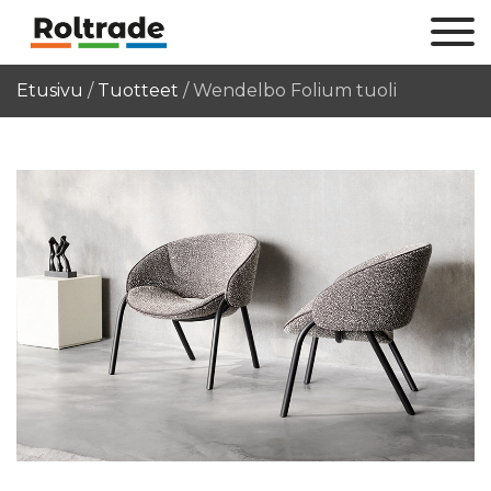
Etusivu
/
Tuotteet
/
Wendelbo Folium tuoli