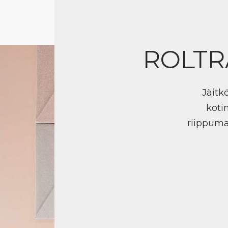
ROLTR
Jäitk
koti
riippuma