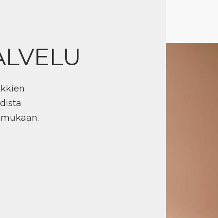
ALVELU
ikkien
distä
n mukaan.