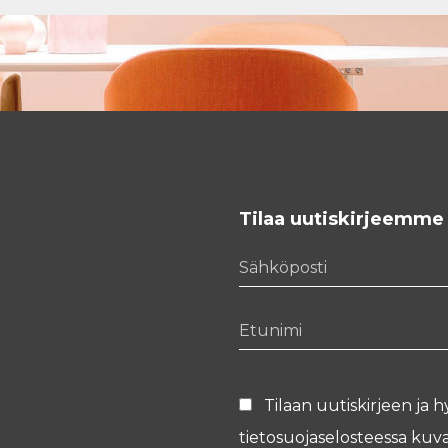
Tilaa uutiskirjeemme
Sähköposti
Etunimi
Tilaan uutiskirjeen ja h
tietosuojaselosteessa
kuva