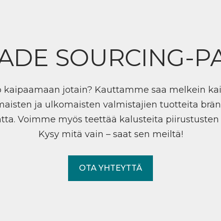
ADE SOURCING-P
ö kaipaamaan jotain? Kauttamme saa melkein ka
maisten ja ulkomaisten valmistajien tuotteita brän
tta. Voimme myös teettää kalusteita piirustuste
Kysy mitä vain – saat sen meiltä!
OTA YHTEYTTÄ