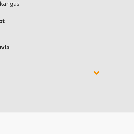
lukangas
ot
uvia