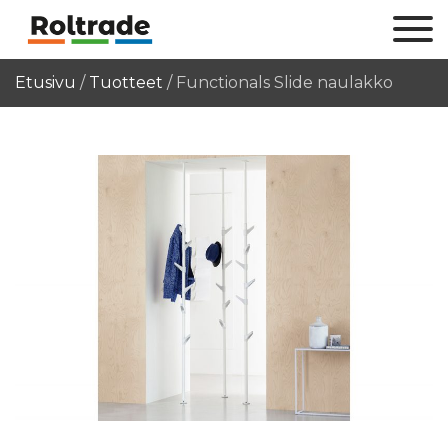
Etusivu
/
Tuotteet
/
Functionals Slide naulakko