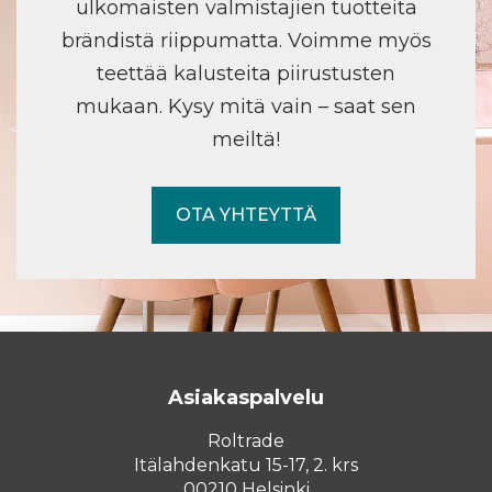
ulkomaisten valmistajien tuotteita
brändistä riippumatta. Voimme myös
teettää kalusteita piirustusten
mukaan. Kysy mitä vain – saat sen
meiltä!
OTA YHTEYTTÄ
Asiakaspalvelu
Roltrade
Itälahdenkatu 15-17, 2. krs
00210 Helsinki