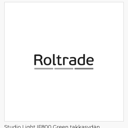
Studio Light IF800 Green takkasydän