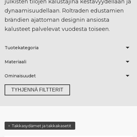
julkisten tilojen kalustajina kestävyydellään ja
dynaamisuudellaan. Roltraden edustamien
brändien ajattoman designin ansiosta
kalusteet palvelevat vuodesta toiseen.
Tuotekategoria
Materiaali
Ominaisuudet
TYHJENNÄ FILTTERIT
Takkasydämet ja takkakasetit