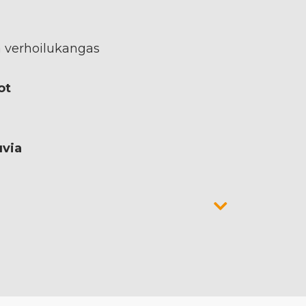
a verhoilukangas
ot
uvia