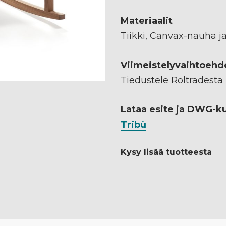
Materiaalit
Tiikki, Canvax-nauha j
Viimeistelyvaihtoehd
Tiedustele Roltradesta
Lataa esite ja DWG-k
Tribù
Kysy lisää tuotteesta