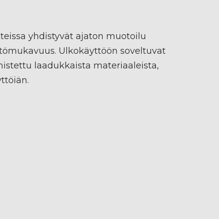
tteissa yhdistyvät ajaton muotoilu
tömukavuus. Ulkokäyttöön soveltuvat
istettu laadukkaista materiaaleista,
yttöiän.