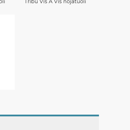
oli
Tribu Vis À Vis nojatuoli