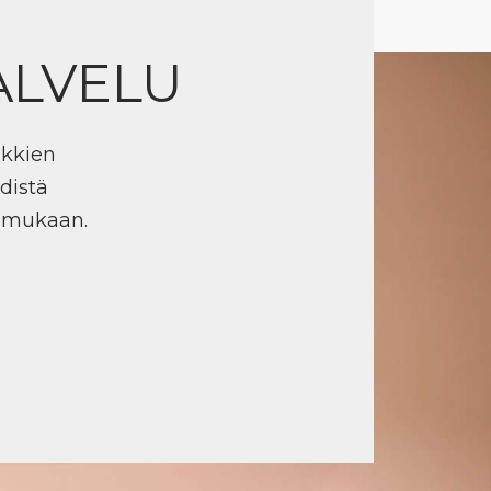
ALVELU
ikkien
distä
n mukaan.