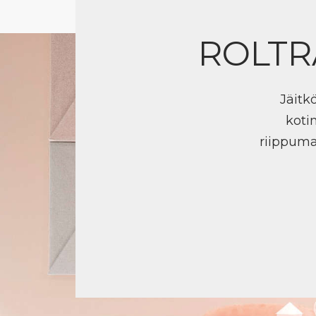
ROLTR
Jäitk
koti
riippuma