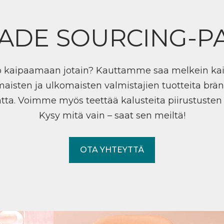
ADE SOURCING-P
ö kaipaamaan jotain? Kauttamme saa melkein ka
maisten ja ulkomaisten valmistajien tuotteita brän
tta. Voimme myös teettää kalusteita piirustuste
Kysy mitä vain – saat sen meiltä!
OTA YHTEYTTÄ