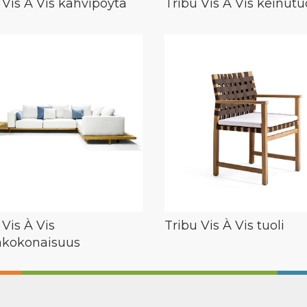
 Vis À Vis kahvipöytä
Tribu Vis À Vis keinutu
 Vis À Vis
Tribu Vis À Vis tuoli
akokonaisuus