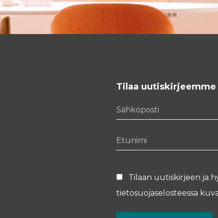
Tilaa uutiskirjeemme
Sähköposti
Etunimi
Tilaan uutiskirjeen ja h
tietosuojaselosteessa
kuva