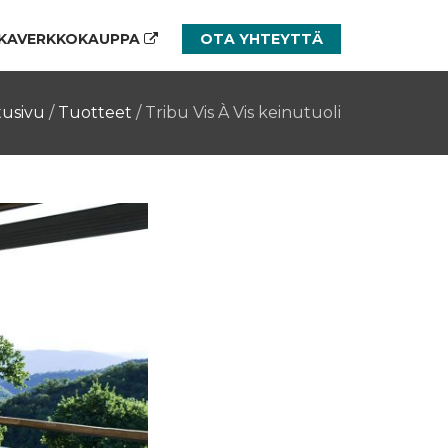
KAVERKKOKAUPPA
OTA YHTEYTTÄ
tusivu
/
Tuotteet
/
Tribu Vis À Vis keinutuoli