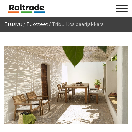
Etusivu
/
Tuotteet
/
Tribu Kos baarijakkara