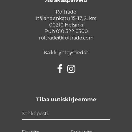
Asiakaspalvelu
Roltrade
Itälahdenkatu 15-17, 2. krs
00210 Helsinki
Puh 010 322 0500
roltrade@roltrade.com
Kaikki yhteystiedot
Facebook
Instagram
Tilaa uutiskirjeemme
Sähköposti
Etunimi
Sukunimi