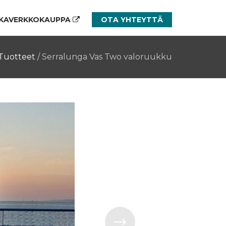
KAVERKKOKAUPPA
OTA YHTEYTTÄ
Tuotteet
/
Serralunga Vas Two valoruukku