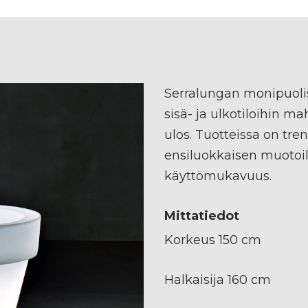
Serralungan monipuolis
sisä- ja ulkotiloihin m
ulos. Tuotteissa on tr
ensiluokkaisen muotoi
käyttömukavuus.
Mittatiedot
Korkeus 150 cm
Halkaisija 160 cm