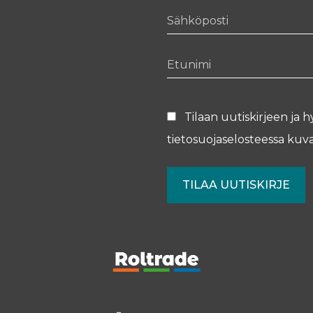
Sähköposti
Etunimi
Tilaan uutiskirjeen ja h
tietosuojaselosteessa
kuva