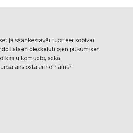
et ja säänkestävät tuotteet sopivat
ahdollistaen oleskelutilojen jatkumisen
endikäs ulkomuoto, sekä
lunsa ansiosta erinomainen