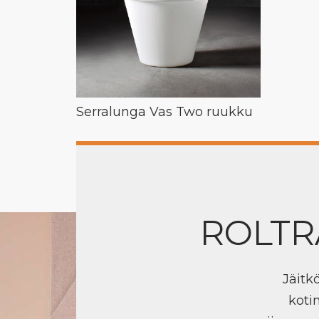
Serralunga Vas Two ruukku
ROLTR
Jäitk
koti