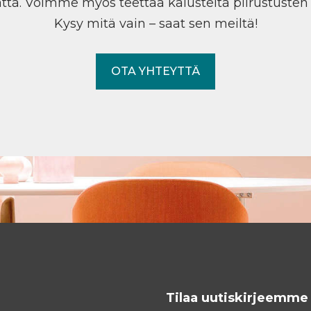
tta. Voimme myös teettää kalusteita piirustuste
Kysy mitä vain – saat sen meiltä!
OTA YHTEYTTÄ
Tilaa uutiskirjeemme