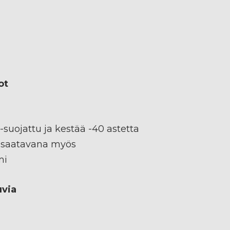
ot
-suojattu ja kestää -40 astetta
 saatavana myös
mi
uvia