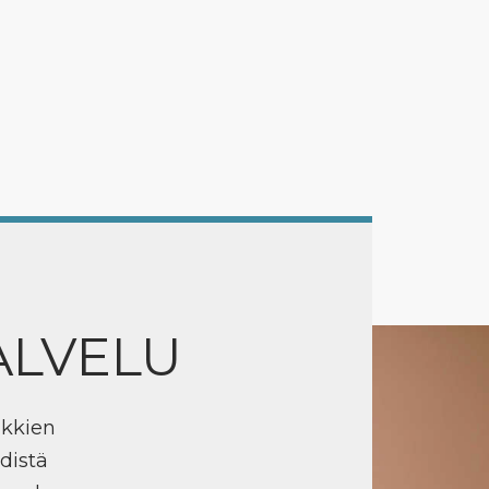
ALVELU
ikkien
distä