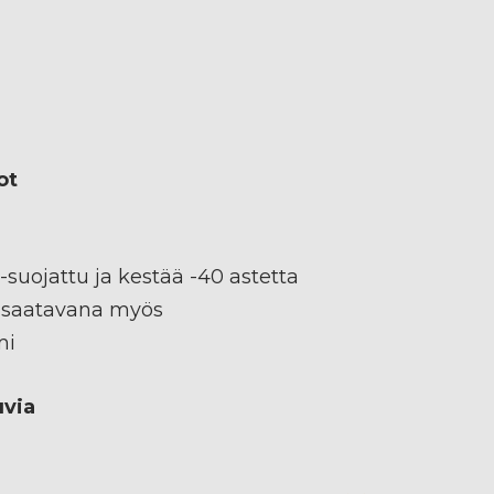
ot
-suojattu ja kestää -40 astetta
 saatavana myös
mi
uvia