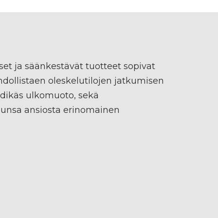
et ja säänkestävät tuotteet sopivat
ahdollistaen oleskelutilojen jatkumisen
endikäs ulkomuoto, sekä
lunsa ansiosta erinomainen