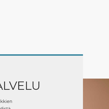
ALVELU
ikkien
distä