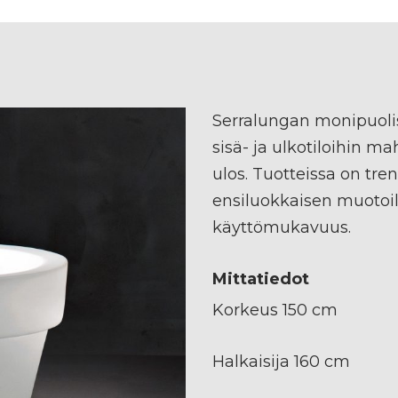
Serralungan monipuolis
sisä- ja ulkotiloihin m
ulos. Tuotteissa on tr
ensiluokkaisen muotoi
käyttömukavuus.
Mittatiedot
Korkeus 150 cm
Halkaisija 160 cm