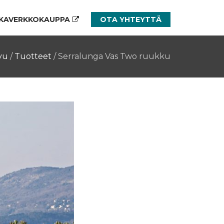
KAVERKKOKAUPPA
OTA YHTEYTTÄ
vu
/
Tuotteet
/
Serralunga Vas Two ruukku