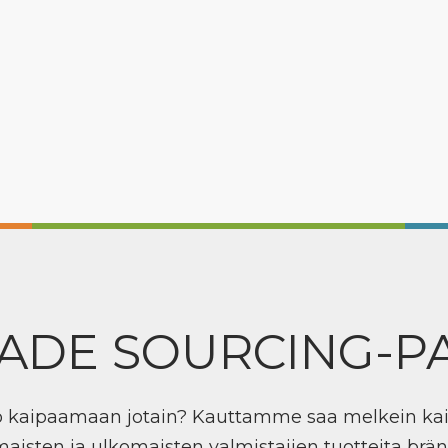
ADE SOURCING-P
ö kaipaamaan jotain? Kauttamme saa melkein ka
maisten ja ulkomaisten valmistajien tuotteita brän