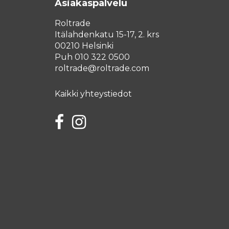
Asiakaspalvelu
Roltrade
Itälahdenkatu 15-17, 2. krs
00210 Helsinki
Puh 010 322 0500
roltrade@roltrade.com
Kaikki yhteystiedot
Facebook
Instagram