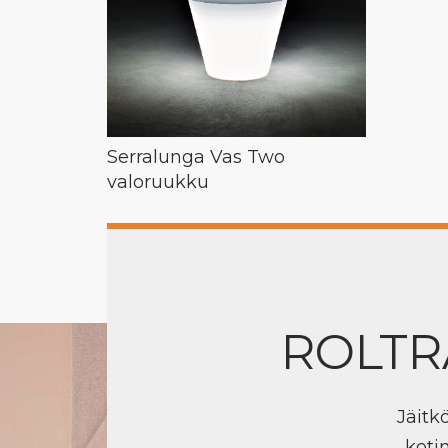
Serralunga Vas Two
valoruukku
ROLTR
Jäitk
koti