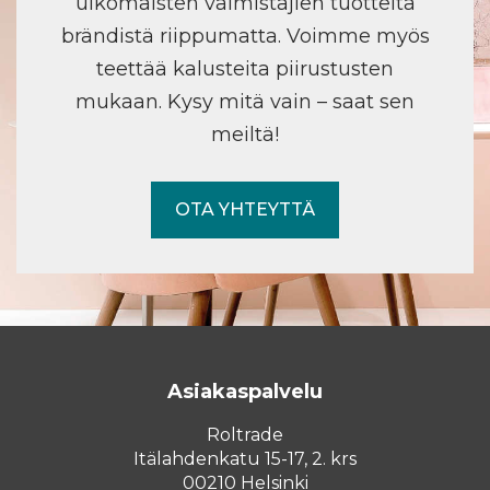
ulkomaisten valmistajien tuotteita
brändistä riippumatta. Voimme myös
teettää kalusteita piirustusten
mukaan. Kysy mitä vain – saat sen
meiltä!
OTA YHTEYTTÄ
Asiakaspalvelu
Roltrade
Itälahdenkatu 15-17, 2. krs
00210 Helsinki