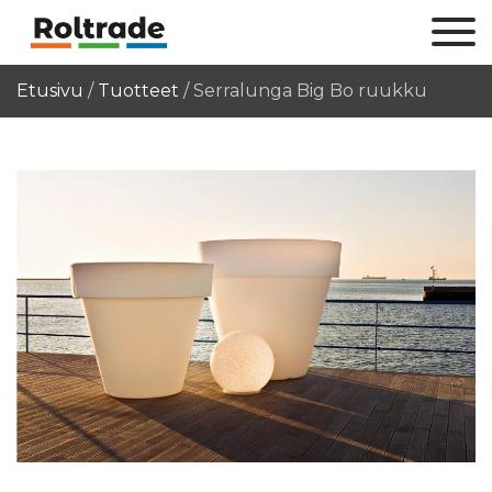
Etusivu
/
Tuotteet
/
Serralunga Big Bo ruukku