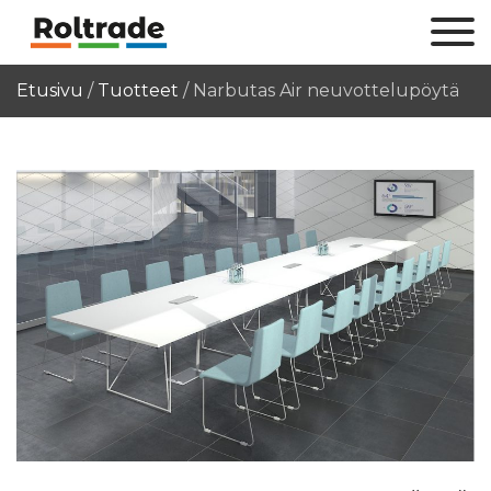
Etusivu
/
Tuotteet
/
Narbutas Air neuvottelupöytä