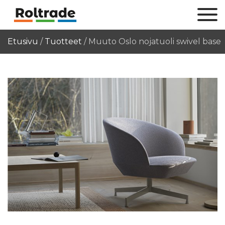
Etusivu
/
Tuotteet
/
Muuto Oslo nojatuoli swivel base