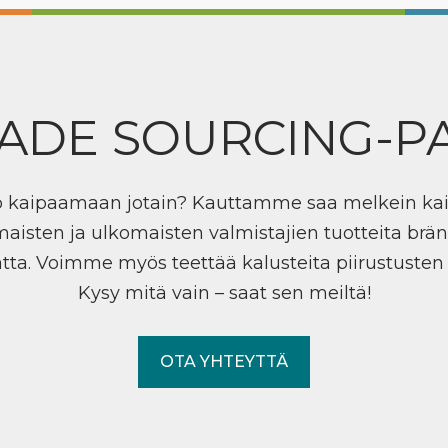
ADE SOURCING-P
ö kaipaamaan jotain? Kauttamme saa melkein ka
maisten ja ulkomaisten valmistajien tuotteita brän
tta. Voimme myös teettää kalusteita piirustuste
Kysy mitä vain – saat sen meiltä!
OTA YHTEYTTÄ