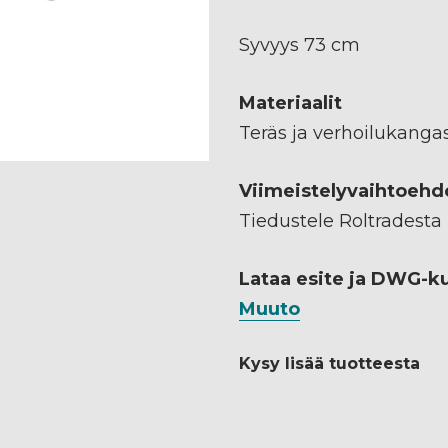
Syvyys 73 cm
Materiaalit
Teräs ja verhoilukanga
Viimeistelyvaihtoehd
Tiedustele Roltradesta
Lataa esite ja DWG-k
Muuto
Kysy lisää tuotteesta