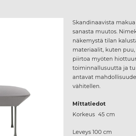
Skandinaavista makua
sanasta muutos. Nimekä
näkemystä tilan kalust
materiaalit, kuten puu, 
piirtoa myöten hiottuu
toiminnallusuutta ja tu
antavat mahdollisuude
vähitellen.
Mittatiedot
Korkeus 45 cm
Leveys 100 cm