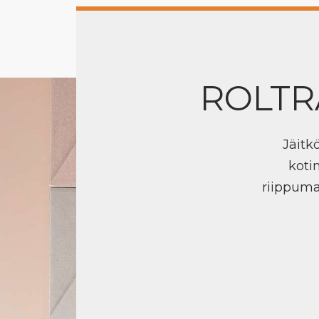
ROLTR
Jäitk
koti
riippuma