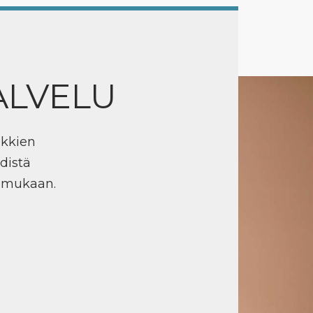
ALVELU
ikkien
distä
n mukaan.