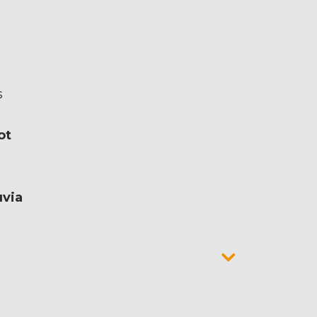
s
ot
uvia