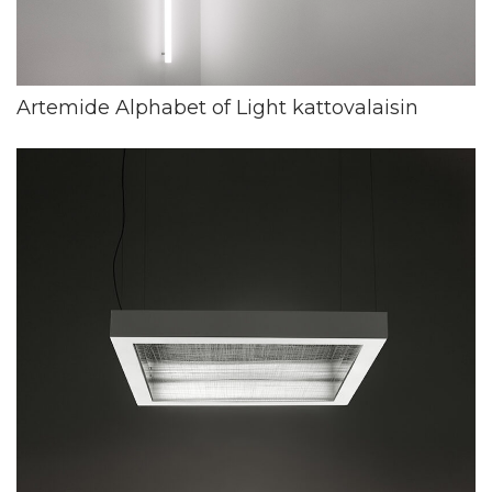
Artemide Alphabet of Light kattovalaisin