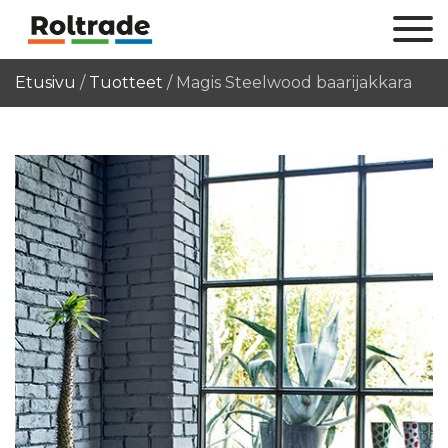
Etusivu
/
Tuotteet
/
Magis Steelwood baarijakkara