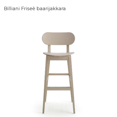
Billiani Friseè baarijakkara