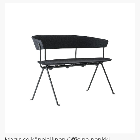
Magis selkänojallinen Officina penkki