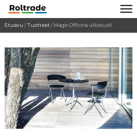
Etusivu
/
Tuotteet
/
Magis Officina ulkotuoli