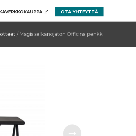
KAVERKKOKAUPPA
OTA YHTEYTTÄ
otteet
/
Magis selkänojaton Officina penkki