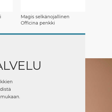
i
Magis selkänojallinen
Officina penkki
ALVELU
ikkien
distä
n mukaan.