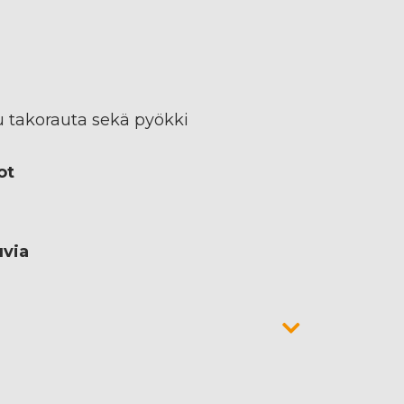
u takorauta sekä pyökki
ot
uvia