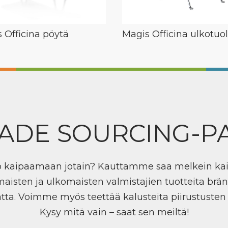
 Officina pöytä
Magis Officina ulkotuol
ADE SOURCING-P
ö kaipaamaan jotain? Kauttamme saa melkein ka
maisten ja ulkomaisten valmistajien tuotteita brän
tta. Voimme myös teettää kalusteita piirustuste
Kysy mitä vain – saat sen meiltä!