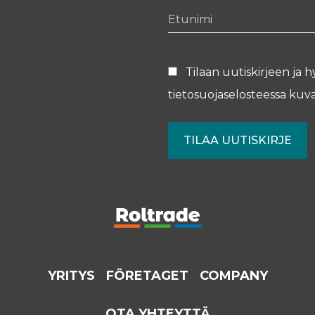
Etunimi
Tilaan uutiskirjeen ja h
tietosuojaselosteessa
kuva
YRITYS
FÖRETAGET
COMPANY
OTA YHTEYTTÄ