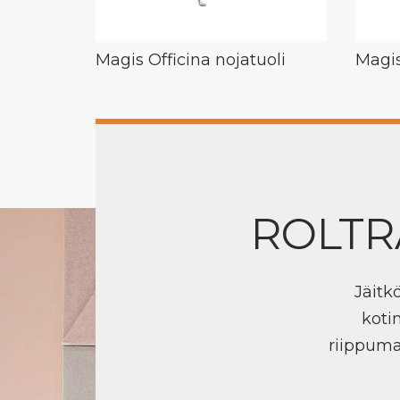
Magis Officina nojatuoli
Magis
ROLTR
Jäitk
koti
riippuma