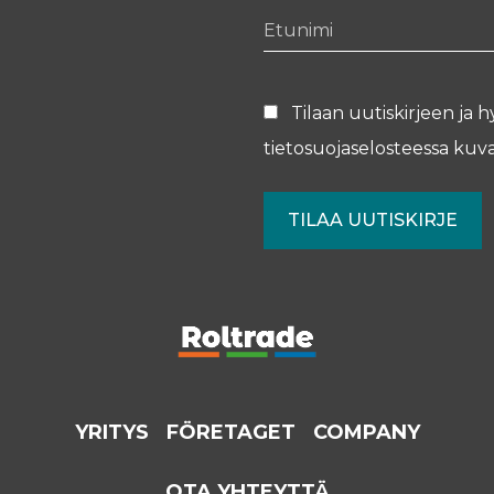
Etunimi
Tilaan uutiskirjeen ja h
tietosuojaselosteessa
kuva
YRITYS
FÖRETAGET
COMPANY
OTA YHTEYTTÄ