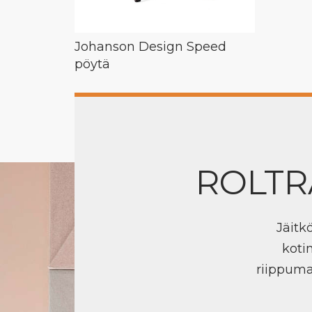
Johanson Design Speed
pöytä
ROLTR
Jäitk
koti
riippuma