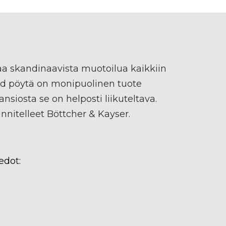
a skandinaavista muotoilua kaikkiin
eed pöytä on monipuolinen tuote
ansiosta se on helposti liikuteltava.
nitelleet Böttcher & Kayser.
edot: