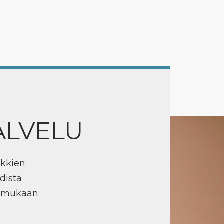
ALVELU
ikkien
distä
n mukaan.