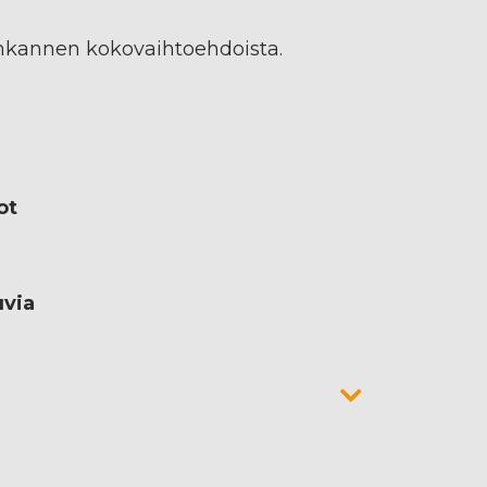
änkannen kokovaihtoehdoista.
ot
uvia