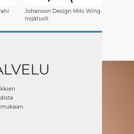
rahi
Johanson Design Milo Wing
nojatuoli
ALVELU
ikkien
distä
n mukaan.