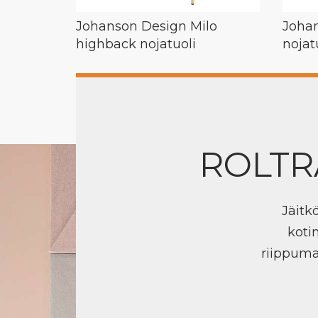
Johanson Design Milo
Johan
highback nojatuoli
nojat
ROLTR
Jäitk
koti
riippuma