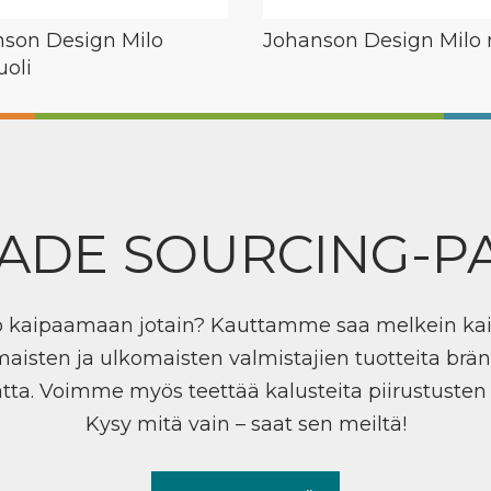
son Design Milo
Johanson Design Milo 
uoli
ADE SOURCING-P
ö kaipaamaan jotain? Kauttamme saa melkein ka
maisten ja ulkomaisten valmistajien tuotteita brän
tta. Voimme myös teettää kalusteita piirustuste
Kysy mitä vain – saat sen meiltä!