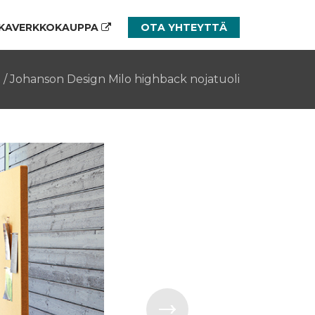
KAVERKKOKAUPPA
OTA YHTEYTTÄ
t
/
Johanson Design Milo highback nojatuoli