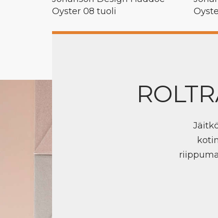
Oyster 08 tuoli
Oyste
ROLTR
Jäitk
koti
riippuma