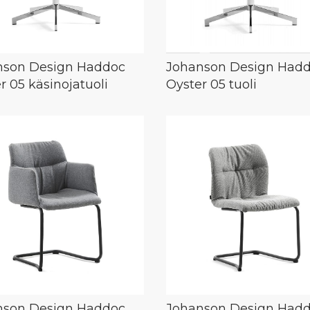
nson Design Haddoc
Johanson Design Had
r 05 käsinojatuoli
Oyster 05 tuoli
nson Design Haddoc
Johanson Design Had