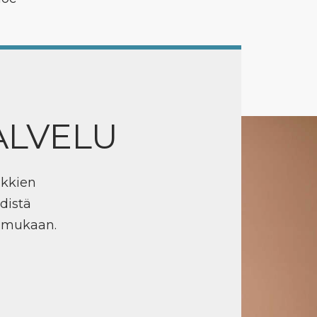
ALVELU
ikkien
distä
n mukaan.