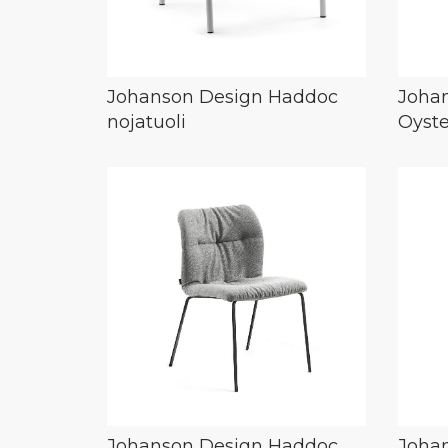
Johanson Design Haddoc
Joha
nojatuoli
Oyste
Johanson Design Haddoc
Joha