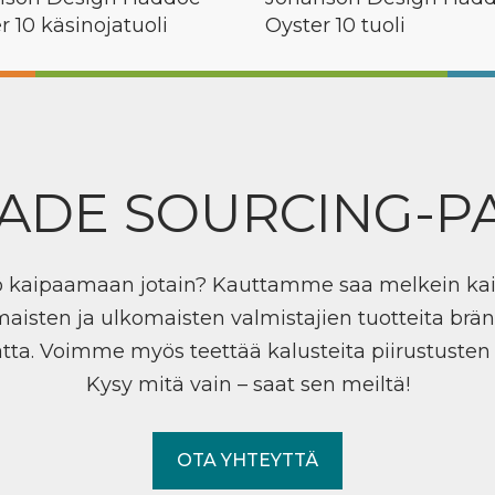
r 10 käsinojatuoli
Oyster 10 tuoli
ADE SOURCING-P
ö kaipaamaan jotain? Kauttamme saa melkein ka
maisten ja ulkomaisten valmistajien tuotteita brän
tta. Voimme myös teettää kalusteita piirustuste
Kysy mitä vain – saat sen meiltä!
OTA YHTEYTTÄ