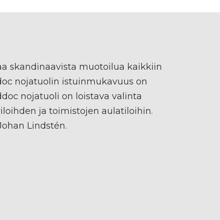
a skandinaavista muotoilua kaikkiin
ddoc nojatuolin istuinmukavuus on
oc nojatuoli on loistava valinta
iloihden ja toimistojen aulatiloihin.
Johan Lindstén.