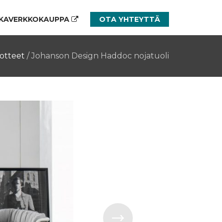
KAVERKKOKAUPPA
OTA YHTEYTTÄ
otteet
/
Johanson Design Haddoc nojatuoli