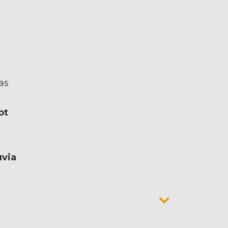
as
ot
uvia