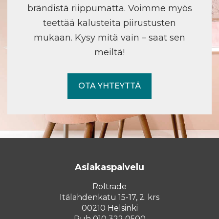
brändistä riippumatta. Voimme myös
teettää kalusteita piirustusten
mukaan. Kysy mitä vain – saat sen
meiltä!
OTA YHTEYTTÄ
Asiakaspalvelu
Roltrade
Itälahdenkatu 15-17, 2. krs
00210 Helsinki
Puh 010 322 0500