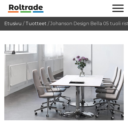
Etusivu
/
Tuotteet
/
Johanson Design Bella 05 tuoli rist